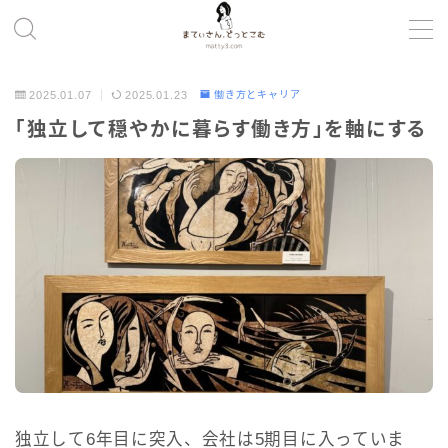
MENU
2025.01.07
2025.01.23
働き方とキャリア
「独立して穏やかに暮らす働き方」を軸にする
コンテンツの磨き方
ツール
健康・暮らし
考え方
プロフィール
独立して6年目に突入、会社は5期目に入っていま