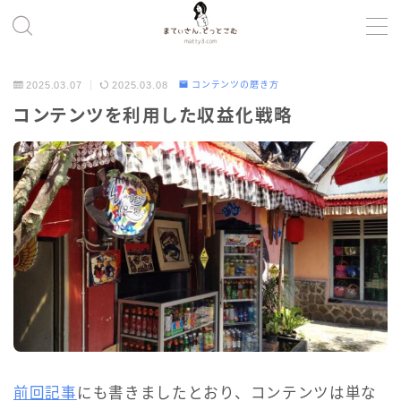
MENU
2025.03.07
2025.03.08
コンテンツの磨き方
コンテンツを利用した収益化戦略
コンテンツの磨き方
ツール
健康・暮らし
考え方
プロフィール
前回記事
にも書きましたとおり、コンテンツは単な