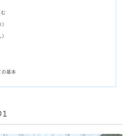
こむ
り）
し）
ての基本
1