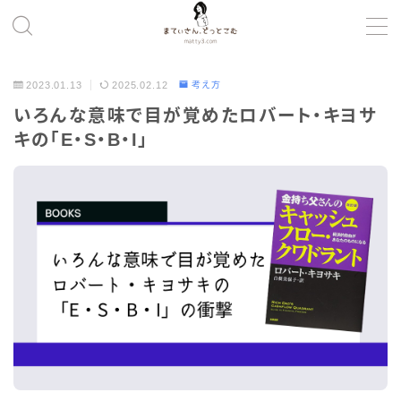
MENU
2023.01.13
2025.02.12
考え方
いろんな意味で目が覚めたロバート・キヨサ
コンテンツの磨き方
キの「E・S・B・I」
ツール
健康・暮らし
考え方
プロフィール