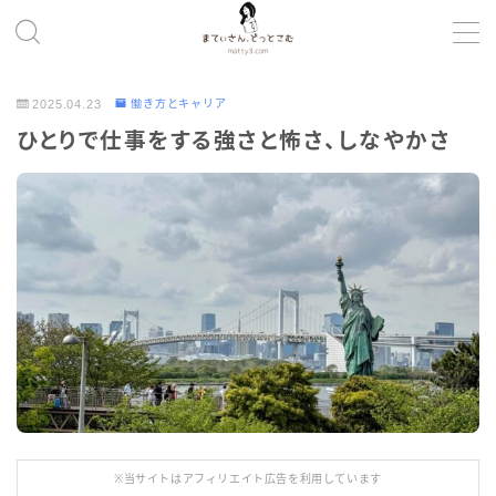
MENU
2025.04.23
働き方とキャリア
ひとりで仕事をする強さと怖さ、しなやかさ
コンテンツの磨き方
ツール
健康・暮らし
考え方
プロフィール
※当サイトはアフィリエイト広告を利用しています